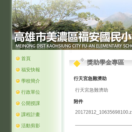
:::
:::
首頁
獎助學金專區
福安快報
行天宮急難濟助
學校簡介
行天宮急難濟助
行政單位
附件
公開授課
20172812_10635698100.z
課程計畫
活動剪影