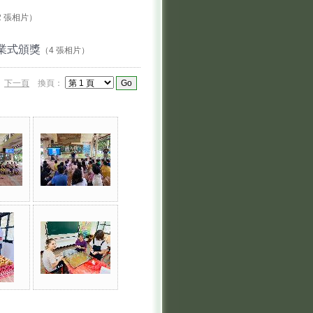
2 張相片）
休業式頒獎
（4 張相片）
）
下一頁
換頁：