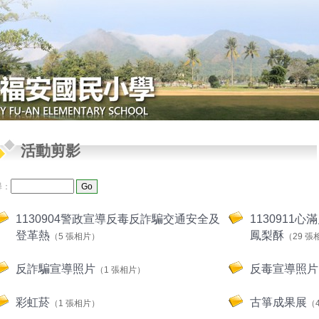
活動剪影
尋：
1130904警政宣導反毒反詐騙交通安全及
1130911
登革熱
鳳梨酥
（5 張相片）
（29 張
反詐騙宣導照片
反毒宣導照片
（1 張相片）
彩虹菸
古箏成果展
（1 張相片）
（