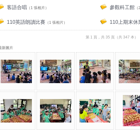
客語合唱
參觀科工館
（1 張相片）
（
110英語朗讀比賽
110上期末
（1 張相片）
第 1 頁，共 35 頁（共 347 本
最新圖片