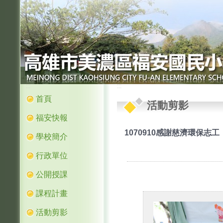
:::
:::
首頁
活動剪影
福安快報
1070910感謝慈濟環保志工
學校簡介
行政單位
公開授課
課程計畫
活動剪影