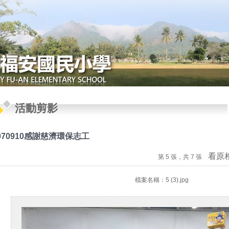
活動剪影
070910感謝慈濟環保志工
看原
第 5 張，共 7 張
檔案名稱：5 (3).jpg