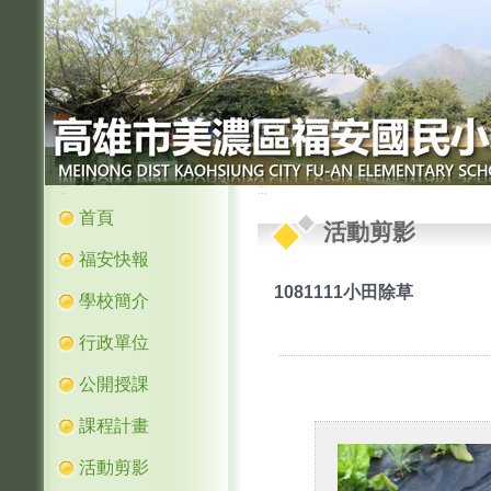
:::
:::
首頁
活動剪影
福安快報
1081111小田除草
學校簡介
行政單位
公開授課
課程計畫
活動剪影