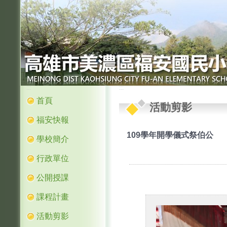
:::
:::
首頁
活動剪影
福安快報
109學年開學儀式祭伯公
學校簡介
行政單位
公開授課
課程計畫
活動剪影