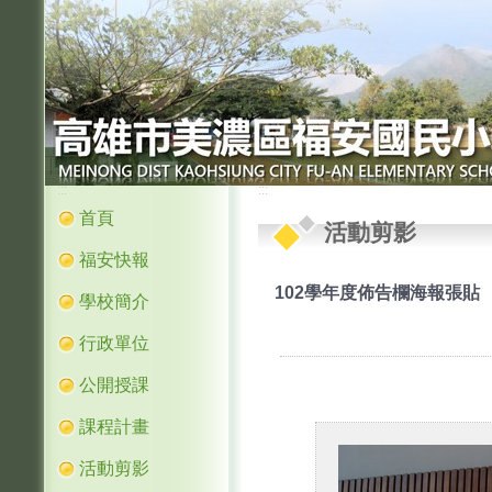
:::
:::
首頁
活動剪影
福安快報
102學年度佈告欄海報張貼
學校簡介
行政單位
公開授課
課程計畫
活動剪影